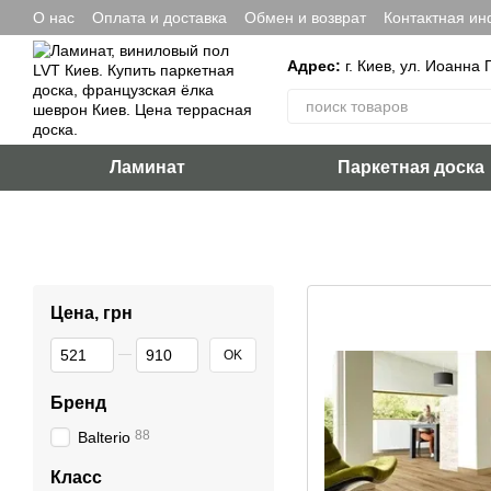
Перейти к основному контенту
О нас
Оплата и доставка
Обмен и возврат
Контактная и
Адрес:
г. Киев, ул. Иоанна 
Ламинат
Паркетная доска
Цена, грн
От Цена, грн
До Цена, грн
OK
Бренд
88
Balterio
Класс