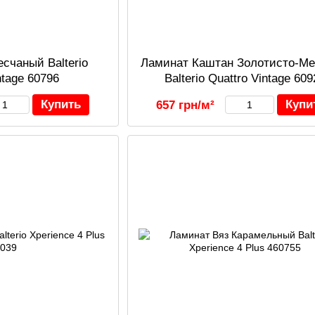
счаный Balterio
Ламинат Каштан Золотисто-М
ntage 60796
Balterio Quattro Vintage 60
Купить
Купи
657 грн/м²