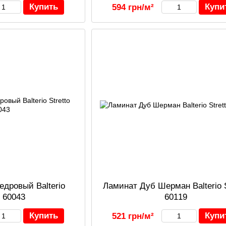
Купить
Купи
594 грн/м²
едровый Balterio
Ламинат Дуб Шерман Balterio S
o 60043
60119
Купить
Купи
521 грн/м²