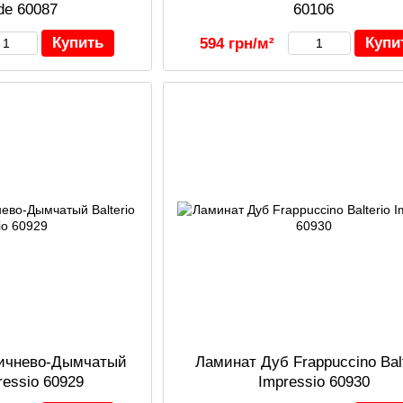
de 60087
60106
Купить
Купи
594 грн/м²
ричнево-Дымчатый
Ламинат Дуб Frappuccino Balt
pressio 60929
Impressio 60930