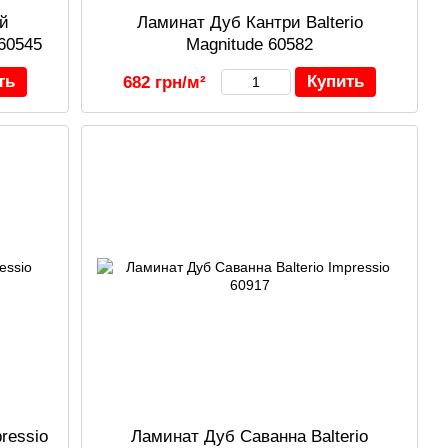
й
Ламинат Дуб Кантри Balterio
 60545
Magnitude 60582
ть
Купить
682 грн/м²
ressio
Ламинат Дуб Саванна Balterio