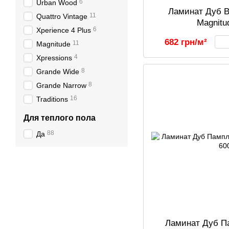
6
Urban Wood
Ламинат Дуб В
11
Quattro Vintage
Magnitu
6
Xperience 4 Plus
682 грн/м²
11
Magnitude
4
Xpressions
8
Grande Wide
8
Grande Narrow
16
Traditions
Для теплого пола
88
Да
Ламинат Дуб Па