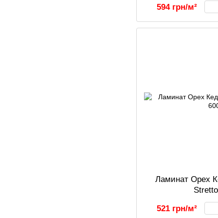
594 грн/м²
Ламинат Орех К
Strett
521 грн/м²