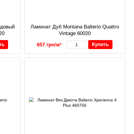
едовый
Ламинат Дуб Montana Balterio Quattro
920
Vintage 60020
ть
Купить
657 грн/м²