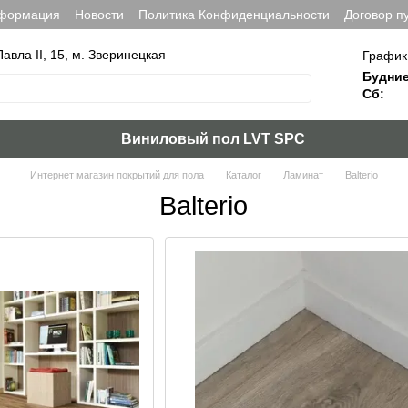
нформация
Новости
Политика Конфиденциальности
Договор п
Павла ІІ, 15, м. Зверинецкая
График
Будние
Сб:
Виниловый пол LVT SPC
Интернет магазин покрытий для пола
Каталог
Ламинат
Balterio
Balterio