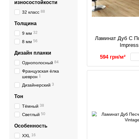
износостойкости
88
32 класс
Толщина
32
9 мм
Ламинат Дуб C По
56
8 мм
Impress
Дизайн планки
594 грн/м²
84
Однополосный
Французская ёлка
1
шеврон
3
Дизайнерский
Тон
38
Тёмный
50
Светлый
Особенность
16
XXL