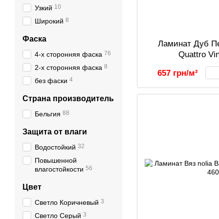
10
Узкий
8
Широкий
Фаска
Ламинат Дуб Пе
76
Quattro Vi
4-х сторонняя фаска
8
2-х сторонняя фаска
657 грн/м²
4
без фаски
Страна производитель
88
Бельгия
Защита от влаги
32
Водостойкий
Повышенной
56
влагостойкости
Цвет
3
Светло Коричневый
3
Светло Серый