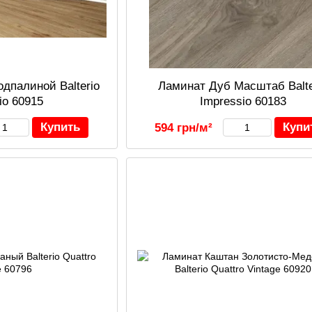
дпалиной Balterio
Ламинат Дуб Масштаб Balte
io 60915
Impressio 60183
Купить
Купи
594 грн/м²