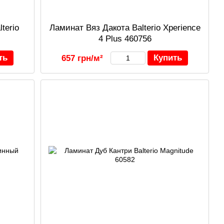
terio
Ламинат Вяз Дакота Balterio Xperience
4 Plus 460756
ть
Купить
657 грн/м²