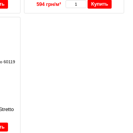
ть
Купить
594 грн/м²
tretto
ть