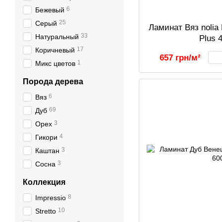
6
Бежевый
25
Серый
Ламинат Вяз nolia 
33
Натуральный
Plus 
17
Коричневый
657 грн/м²
1
Микс цветов
Порода дерева
6
Вяз
69
Дуб
3
Орех
4
Гикори
3
Каштан
3
Сосна
Коллекция
8
Impressio
10
Stretto