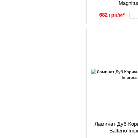
Magnitu
682 грн/м²
Ламинат Дуб Ко
Balterio Im