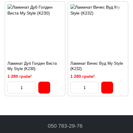
Ламинат Дуб Голден Виста
Ламинат Вичес Вуд My Style
My Style (K230)
(K232)
1 280 грн/м²
1 280 грн/м²
050 783-29-76