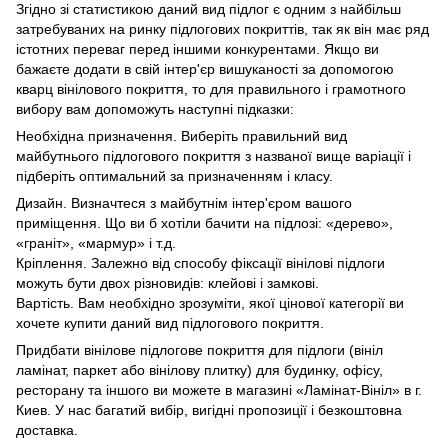
Згідно зі статистикою даний вид підлог є одним з найбільш
затребуваних на ринку підлогових покриттів, так як він має ряд
істотних переваг перед іншими конкурентами. Якщо ви
бажаєте додати в свій інтер'єр вишуканості за допомогою
кварц вінілового покриття, то для правильного і грамотного
вибору вам допоможуть наступні підказки:
Необхідна призначення. Виберіть правильний вид
майбутнього підлогового покриття з названої вище варіації і
підберіть оптимальний за призначенням і класу.
Дизайн. Визначтеся з майбутнім інтер'єром вашого
приміщення. Що ви б хотіли бачити на підлозі: «дерево»,
«граніт», «мармур» і т.д.
Кріплення. Залежно від способу фіксації вінілові підлоги
можуть бути двох різновидів: клейові і замкові.
Вартість. Вам необхідно зрозуміти, якої цінової категорії ви
хочете купити даний вид підлогового покриття.
Придбати вінілове підлогове покриття для підлоги (вініл
ламінат, паркет або вінілову плитку) для будинку, офісу,
ресторану та іншого ви можете в магазині «Ламінат-Вініл» в г.
Киев. У нас багатий вибір, вигідні пропозиції і безкоштовна
доставка.