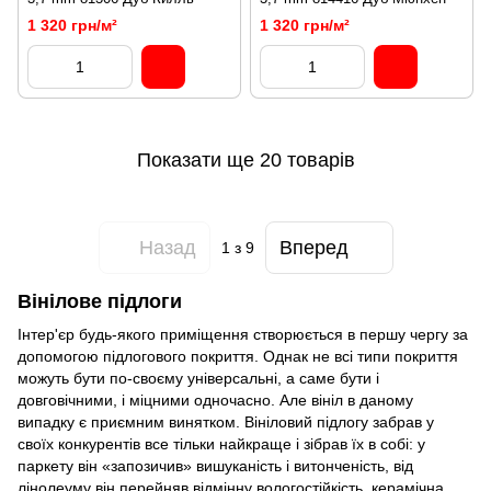
1 320 грн/м²
1 320 грн/м²
Показати ще 20 товарів
Назад
Вперед
1
з 9
Вінілове підлоги
Інтер'єр будь-якого приміщення створюється в першу чергу за
допомогою підлогового покриття. Однак не всі типи покриття
можуть бути по-своєму універсальні, а саме бути і
довговічними, і міцними одночасно. Але вініл в даному
випадку є приємним винятком. Вініловий підлогу забрав у
своїх конкурентів все тільки найкраще і зібрав їх в собі: у
паркету він «запозичив» вишуканість і витонченість, від
лінолеуму він перейняв відмінну вологостійкість, керамічна