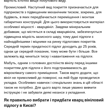
вартість істотно вище побутового виду.
Промисловий. Наступний вид покриття призначається для
підприємств з підвищеним механічним тиском, зокрема, для
будівель, в яких передбачається переміщення і монтаж
габаритних конструкцій. Для цього використовується матеріал
особливої ​​міцності - кварцвініл. Завдяки мінеральним
добавкам, що містяться в складі кварцвініла, забезпечується
підвищена міцність захисного шару, тому дані підлоги є
найнадійнішими і міцними на ринку підлогових покриттів.
Середній термін придатності підлог доходить до 25 років,
однак це середній показник, тому може бути і більше. Все
залежить від чиниться тиску і навантаження на підлоги.
Мабуть, одним з головних достоїнств вінілу перед іншими
покриттям для підлоги є його подстраиваемость до
мікроклімату самого приміщення. Також варто додати, що
вініл не примхливий до поверхні, на якій буде проводитися
укладка. Особливих навичок і спеціальних знань в цій області
також не потрібно. Для цього варто лише уважно вивчити
інструкцію і не забувати деякі нюанси з укладання.
Як правильно вибрати і придбати кварц вініловий
підлогу в Києві?