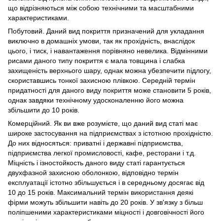
що відрізняються між собою технічними та масштабними
характеристиками.
Побутовий. Даний вид покриття призначений для укладання
виключно в домашніх умови, так як прохідність, внаслідок
цього, і тиск, і навантаження порівняно невелика. Відмінними
рисами даного типу покриття є мала товщина і слабка
захищеність верхнього шару, однак можна убезпечити підлогу,
скориставшись тонкої захисною плівкою. Середній термін
придатності для даного виду покриття може становити 5 років,
однак завдяки технічному удосконаленню його можна
збільшити до 10 років.
Комерційний. Як ви вже розумієте, що даний вид статі має
широке застосування на підприємствах з істотною прохідністю.
До них відносяться: приватні і державні підприємства,
підприємства легкої промисловості, кафе, ресторани і т.д.
Міцність і ізностойкость даного виду статі гарантується
двухфазной захисною оболонкою, відповідно термін
експлуатації істотно збільшується і в середньому досягає від
10 до 15 років. Максимальний термін використання деякі
фірми можуть збільшити навіть до 20 років. У зв'язку з більш
поліпшеними характеристиками міцності і довговічності його