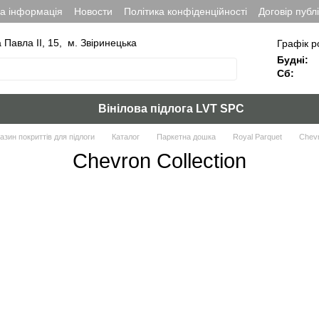
на інформація
Новости
Політика конфіденційності
Договір публ
а Павла ІІ, 15, м. Звіринецька
Графік р
Будні:
Сб:
Вінілова підлога LVT SPC
азин покриттів для підлоги
Каталог
Паркетна дошка
Royal Parquet
Chevr
Chevron Collection