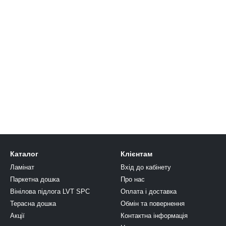
Каталог
Клієнтам
Ламінат
Вхід до кабінету
Паркетна дошка
Про нас
Вінілова підлога LVT SPC
Оплата і доставка
Терасна дошка
Обмін та повернення
Акції
Контактна інформація