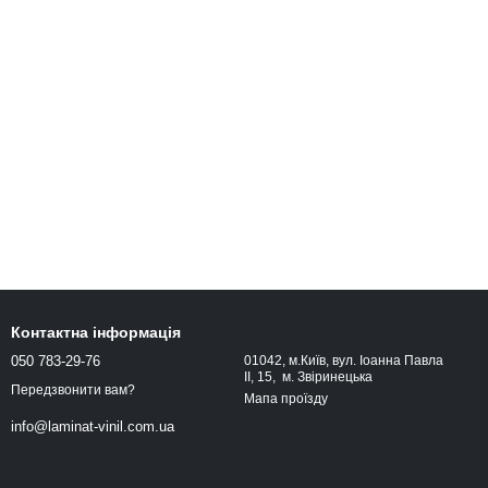
Контактна інформація
050 783-29-76
01042, м.Київ, вул. Іоанна Павла
ІІ, 15, м. Звіринецька
Передзвонити вам?
Мапа проїзду
info@laminat-vinil.com.ua