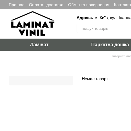
Перейти до основного контенту
Про нас
Оплата і доставка
Обмін та повернення
Контакт
Адреса:
м. Київ, вул. Іоанн
Ламінат
Паркетна дошка
Інтернет маг
Немає товарів