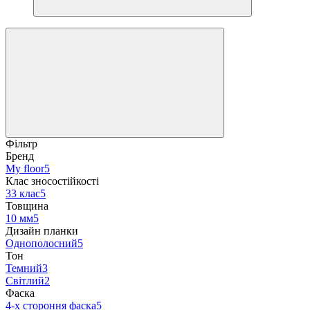
Фільтр
Бренд
My floor
5
Клас зносостійкості
33 клас
5
Товщина
10 мм
5
Дизайн планки
Однополосний
5
Тон
Темний
3
Світлий
2
Фаска
4-х стороння фаска
5