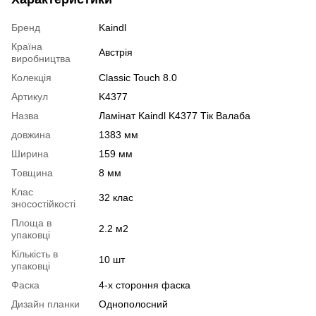
Бренд
Kaindl
Країна
Австрія
виробництва
Колекція
Classic Touch 8.0
Артикул
K4377
Назва
Ламінат Kaindl K4377 Тік Валаба
довжина
1383 мм
Ширина
159 мм
Товщина
8 мм
Клас
32 клас
зносостійкості
Площа в
2.2 м2
упаковці
Кількість в
10 шт
упаковці
Фаска
4-х стороння фаска
Дизайн планки
Однополосний