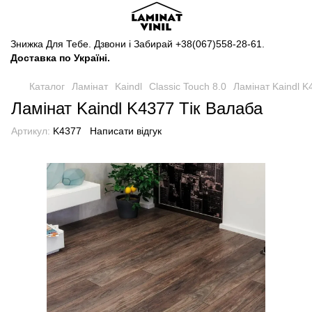
Знижка Для Тебе. Дзвони і Забирай
+38(067)558-28-61
.
Доставка по Україні.
Каталог
Ламінат
Kaindl
Classic Touch 8.0
Ламінат Kaindl K
Ламінат Kaindl K4377 Тік Валаба
Артикул:
K4377
Написати відгук