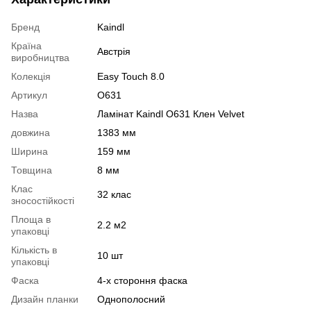
Бренд
Kaindl
Країна
Австрія
виробництва
Колекція
Easy Touch 8.0
Артикул
O631
Назва
Ламінат Kaindl O631 Клен Velvet
довжина
1383 мм
Ширина
159 мм
Товщина
8 мм
Клас
32 клас
зносостійкості
Площа в
2.2 м2
упаковці
Кількість в
10 шт
упаковці
Фаска
4-х стороння фаска
Дизайн планки
Однополосний