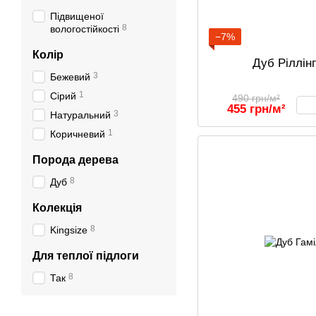
Підвищеної
8
вологостійкості
−7%
Колір
Дуб Ріллін
3
Бежевий
1
Сірий
490 грн/м²
455 грн/м²
3
Натуральний
1
Коричневий
Порода дерева
8
Дуб
Колекція
8
Kingsize
Для теплої підлоги
8
Так