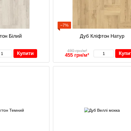
−7%
тон Білий
Дуб Кліфтон Натур
490 грн/м²
Купити
Купи
455 грн/м²