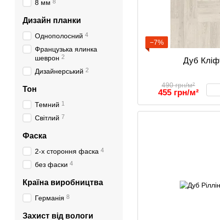
8
8 мм
Дизайн планки
4
Однополосний
−7%
Французька ялинка
2
шеврон
Дуб Кліф
2
Дизайнерський
490 грн/м²
Тон
455 грн/м²
1
Темний
7
Світлий
Фаска
4
2-х стороння фаска
4
без фаски
Країна виробництва
8
Германія
Захист від вологи