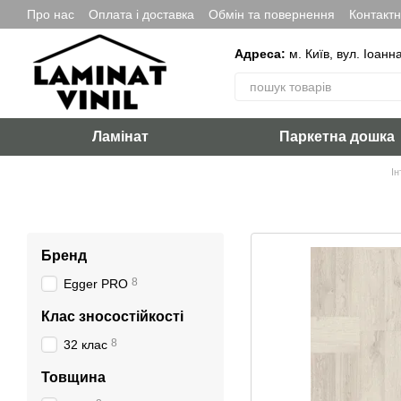
Перейти до основного контенту
Про нас
Оплата і доставка
Обмін та повернення
Контакт
Адреса:
м. Київ, вул. Іоанн
Ламінат
Паркетна дошка
Ін
Бренд
8
Egger PRO
Клас зносостійкості
8
32 клас
Товщина