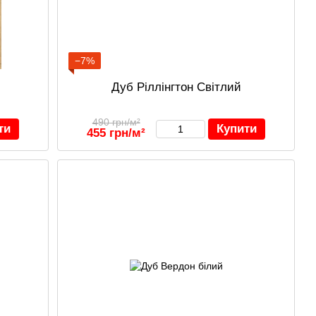
−7%
Дуб Ріллінгтон Світлий
490 грн/м²
ти
Купити
455 грн/м²