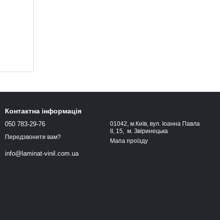
Контактна інформація
050 783-29-76
01042, м.Київ, вул. Іоанна Павла
ІІ, 15, м. Звіринецька
Передзвонити вам?
Мапа проїзду
info@laminat-vinil.com.ua