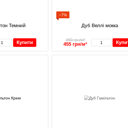
−7%
гтон Темний
Дуб Веллі мокка
490 грн/м²
Купити
Купи
455 грн/м²