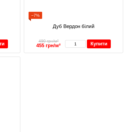
−7%
Дуб Вердон білий
490 грн/м²
ти
Купити
455 грн/м²