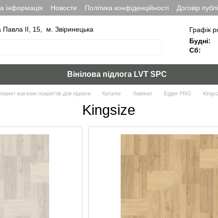
на інформація
Новости
Політика конфіденційності
Договір публ
а Павла ІІ, 15, м. Звіринецька
Графік р
Будні:
Сб:
Вінілова підлога LVT SPC
тернет магазин покриттів для підлоги
Каталог
Ламінат
Egger PRO
Kings
Kingsize