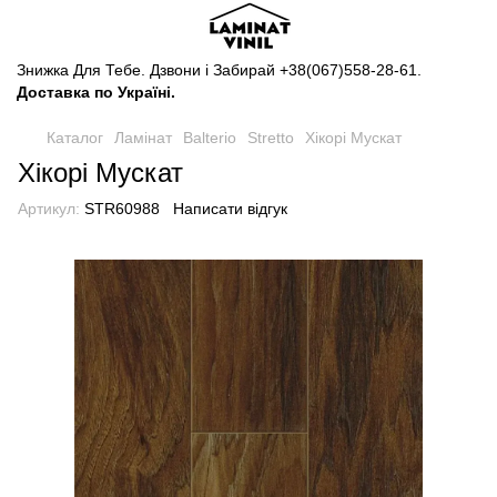
Знижка Для Тебе. Дзвони і Забирай
+38(067)558-28-61
.
Доставка по Україні.
Каталог
Ламінат
Balterio
Stretto
Хікорі Мускат
Хікорі Мускат
Артикул:
STR60988
Написати відгук