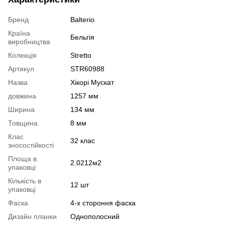
Бренд
Balterio
Країна
Бельгія
виробництва
Колекція
Stretto
Артикул
STR60988
Назва
Хікорі Мускат
довжина
1257 мм
Ширина
134 мм
Товщина
8 мм
Клас
32 клас
зносостійкості
Площа в
2.0212м2
упаковці
Кількість в
12 шт
упаковці
Фаска
4-х стороння фаска
Дизайн планки
Однополосний