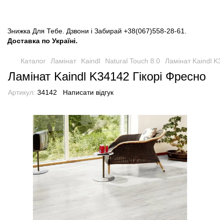
Знижка Для Тебе. Дзвони і Забирай
+38(067)558-28-61
.
Доставка по Україні.
Каталог
Ламінат
Kaindl
Natural Touch 8.0
Ламінат Kaindl K
Ламінат Kaindl K34142 Гікорі Фресно
Артикул:
34142
Написати відгук