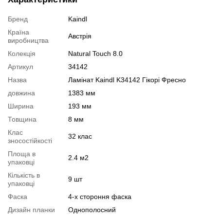
Бренд
Kaindl
Країна
Австрія
виробництва
Колекція
Natural Touch 8.0
Артикул
34142
Назва
Ламінат Kaindl K34142 Гікорі Фресно
довжина
1383 мм
Ширина
193 мм
Товщина
8 мм
Клас
32 клас
зносостійкості
Площа в
2.4 м2
упаковці
Кількість в
9 шт
упаковці
Фаска
4-х стороння фаска
Дизайн планки
Однополосний