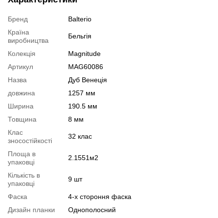
Бренд
Balterio
Країна
Бельгія
виробництва
Колекція
Magnitude
Артикул
MAG60086
Назва
Дуб Венеція
довжина
1257 мм
Ширина
190.5 мм
Товщина
8 мм
Клас
32 клас
зносостійкості
Площа в
2.1551м2
упаковці
Кількість в
9 шт
упаковці
Фаска
4-х стороння фаска
Дизайн планки
Однополосний