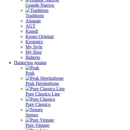
Grande Narrow
Traditions
Alsapan
AGT
Kaindl
Krono Original
Kronotex
My Style
My floor
Balterio
Паркетна дошка
Peak
Peak Herringbone
Pure Classico Line
Pure Classico
Senses
Pure Vintage