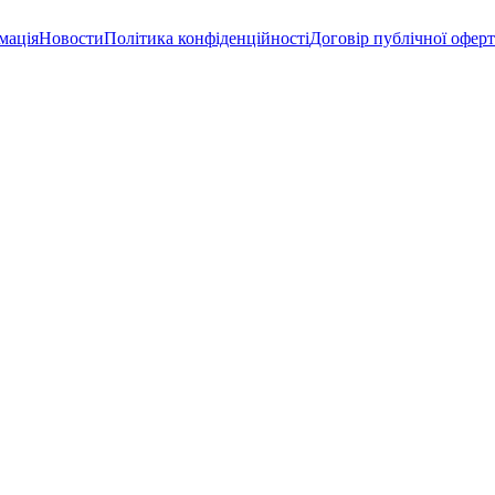
мація
Новости
Політика конфіденційності
Договір публічної офер