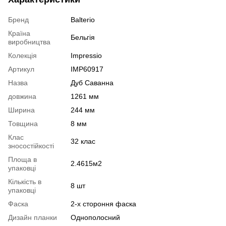
Бренд
Balterio
Країна
Бельгія
виробництва
Колекція
Impressio
Артикул
IMP60917
Назва
Дуб Саванна
довжина
1261 мм
Ширина
244 мм
Товщина
8 мм
Клас
32 клас
зносостійкості
Площа в
2.4615м2
упаковці
Кількість в
8 шт
упаковці
Фаска
2-х стороння фаска
Дизайн планки
Однополосний