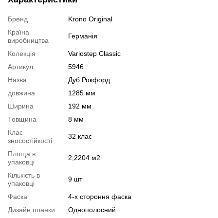
Бренд
Krono Original
Країна
Германія
виробництва
Колекція
Variostep Classic
Артикул
5946
Назва
Дуб Рокфорд
довжина
1285 мм
Ширина
192 мм
Товщина
8 мм
Клас
32 клас
зносостійкості
Площа в
2,2204 м2
упаковці
Кількість в
9 шт
упаковці
Фаска
4-х стороння фаска
Дизайн планки
Однополосний