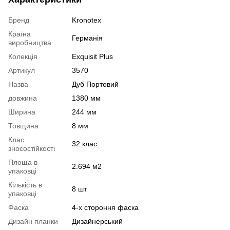
Бренд
Kronotex
Країна
Германія
виробництва
Колекція
Exquisit Plus
Артикул
3570
Назва
Дуб Портовий
довжина
1380 мм
Ширина
244 мм
Товщина
8 мм
Клас
32 клас
зносостійкості
Площа в
2.694 м2
упаковці
Кількість в
8 шт
упаковці
Фаска
4-х стороння фаска
Дизайн планки
Дизайнерський