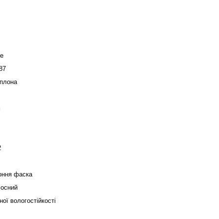
de
87
плона
м
2
оння фаска
осний
ої вологостійкості