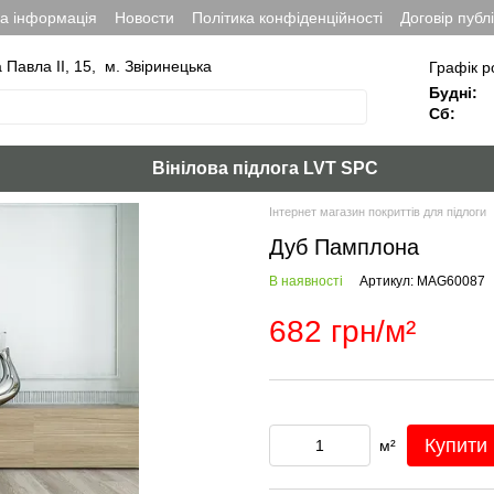
на інформація
Новости
Політика конфіденційності
Договір публ
а Павла ІІ, 15, м. Звіринецька
Графік р
Будні:
Сб:
Вінілова підлога LVT SPC
Інтернет магазин покриттів для підлоги
Дуб Памплона
В наявності
Артикул: MAG60087
682 грн/м²
Купити
м²