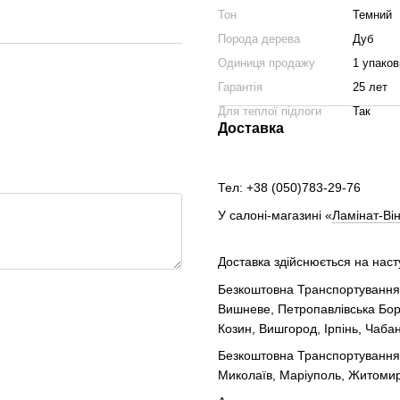
Тон
Темний
Порода дерева
Дуб
Одиниця продажу
1 упаков
Гарантія
25 лет
Для теплої підлоги
Так
Доставка
Тел: +38 (050)783-29-76
У салоні-магазині «
Ламінат-Він
Доставка здійснюється на нас
Безкоштовна Транспортування п
Вишневе, Петропавлівська Борщ
Козин, Вишгород, Ірпінь, Чабан
Безкоштовна Транспортування по
Миколаїв, Маріуполь, Житомир,