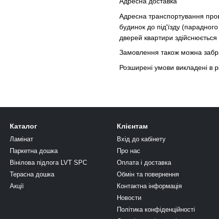
Адресна доставка
Адресна транспортування про
будинок до під'їзду (парадного
дверей квартири здійснюється 
Замовлення також можна забрат
Розширені умови викладені в р
Каталог
Клієнтам
Ламінат
Вхід до кабінету
Паркетна дошка
Про нас
Вінілова підлога LVT SPC
Оплата і доставка
Терасна дошка
Обмін та повернення
Акції
Контактна інформація
Новости
Політика конфіденційності