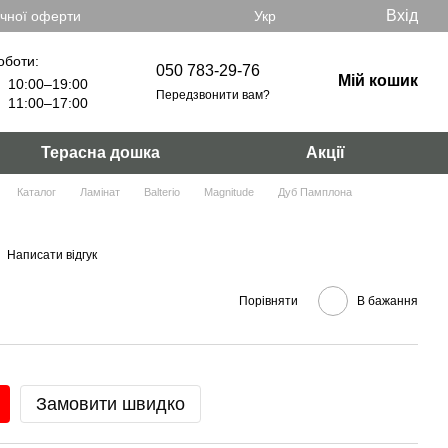
Вхід
ічної оферти
Укр
оботи:
050 783-29-76
Мій кошик
10:00–19:00
Передзвонити вам?
11:00–17:00
Терасна дошка
Акції
Каталог
Ламінат
Balterio
Magnitude
Дуб Памплона
Написати відгук
Порівняти
В бажання
Замовити швидко