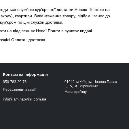
водиться службою кур'єрської доставки Новою Поштою на
 входу), квартири. Вивантаження товару, підйом і занос до
кур'єром по ціні служби доставки.
и на відділеннях Нової Пошти в пунктах видачі.
озділі Оплата і доставка
Контактна інформація
050 783-29-76
01042, м.Київ, вул. Іоанна Павла
ІІ, 15, м. Звіринецька
Передзвонити вам?
Мапа проїзду
info@laminat-vinil.com.ua