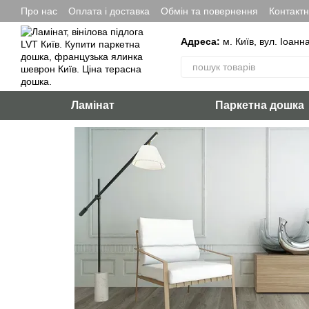
Перейти до основного контенту
Про нас
Оплата і доставка
Обмін та повернення
Контакт
Адреса:
м. Київ, вул. Іоанн
Ламінат
Паркетна дошка