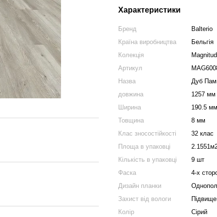
Характеристики
Бренд
Balterio
Країна виробництва
Бельгія
Колекція
Magnitu
Артикул
MAG600
Назва
Дуб Пам
довжина
1257 мм
Ширина
190.5 м
Товщина
8 мм
Клас зносостійкості
32 клас
Площа в упаковці
2.1551м
Кількість в упаковці
9 шт
Фаска
4-х стор
Дизайн планки
Однопол
Захист від вологи
Підвищен
Колір
Сірий