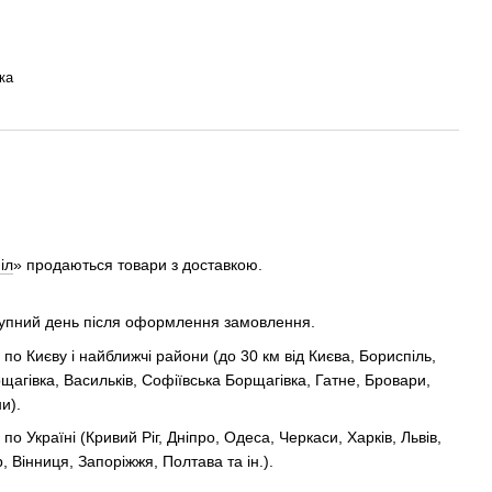
ка
іл
» продаються товари з доставкою.
тупний день після оформлення замовлення.
о Києву і найближчі райони (до 30 км від Києва, Бориспіль,
агівка, Васильків, Софіївська Борщагівка, Гатне, Бровари,
и).
 Україні (Кривий Ріг, Дніпро, Одеса, Черкаси, Харків, Львів,
 Вінниця, Запоріжжя, Полтава та ін.).