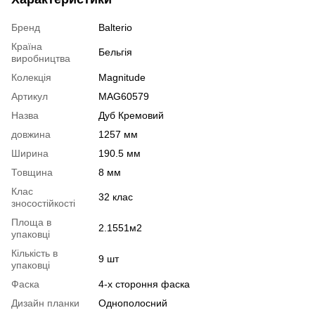
Бренд
Balterio
Країна
Бельгія
виробництва
Колекція
Magnitude
Артикул
MAG60579
Назва
Дуб Кремовий
довжина
1257 мм
Ширина
190.5 мм
Товщина
8 мм
Клас
32 клас
зносостійкості
Площа в
2.1551м2
упаковці
Кількість в
9 шт
упаковці
Фаска
4-х стороння фаска
Дизайн планки
Однополосний