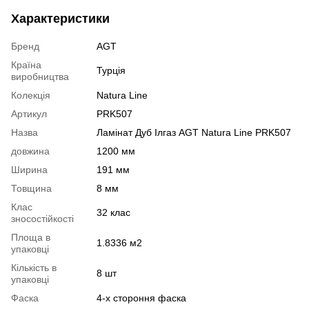
Характеристики
Бренд
AGT
Країна
Турція
виробництва
Колекція
Natura Line
Артикул
PRK507
Назва
Ламінат Дуб Ілгаз AGT Natura Line PRK507
довжина
1200 мм
Ширина
191 мм
Товщина
8 мм
Клас
32 клас
зносостійкості
Площа в
1.8336 м2
упаковці
Кількість в
8 шт
упаковці
Фаска
4-х стороння фаска