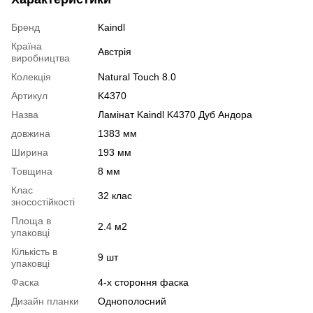
Бренд
Kaindl
Країна
Австрія
виробництва
Колекція
Natural Touch 8.0
Артикул
K4370
Назва
Ламінат Kaindl K4370 Дуб Андора
довжина
1383 мм
Ширина
193 мм
Товщина
8 мм
Клас
32 клас
зносостійкості
Площа в
2.4 м2
упаковці
Кількість в
9 шт
упаковці
Фаска
4-х стороння фаска
Дизайн планки
Однополосний