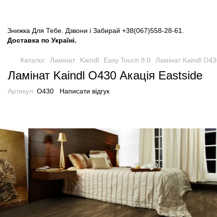
Знижка Для Тебе. Дзвони і Забирай
+38(067)558-28-61
.
Доставка по Україні.
Каталог
Ламінат
Kaindl
Easy Touch 8.0
Ламінат Kaindl O43
Ламінат Kaindl O430 Акація Eastside
Артикул:
O430
Написати відгук