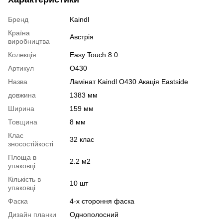
Бренд
Kaindl
Країна
Австрія
виробництва
Колекція
Easy Touch 8.0
Артикул
O430
Назва
Ламінат Kaindl O430 Акація Eastside
довжина
1383 мм
Ширина
159 мм
Товщина
8 мм
Клас
32 клас
зносостійкості
Площа в
2.2 м2
упаковці
Кількість в
10 шт
упаковці
Фаска
4-х стороння фаска
Дизайн планки
Однополосний