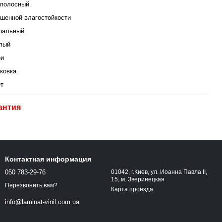
полосный
шенной влагостойкости
ральный
лый
ри
аковка
ет
антия
Контактная информация
050 783-29-76
01042, г.Киев, ул. Иоанна Павла ІІ,
15, м. Зверинецкая
Перезвонить вам?
Карта проезда
info@laminat-vinil.com.ua