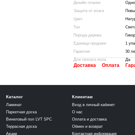
Дизайн планки
Одно
Защита от влаги
Повы
Цвет
Нату
Тон
Свет
Порода дерева
Гико
Единица продажи
1 уп
Гарантия
30 л
Для теплого пола
Да
Доставка
Оплата
Гар
Каталог
Клиентам
Ламинат
Вход в личный кабинет
Паркетная доска
О нас
Виниловый пол LVT SPC
Оплата и доставка
Террасная доска
Обмен и возврат
Акции
Контактная информация