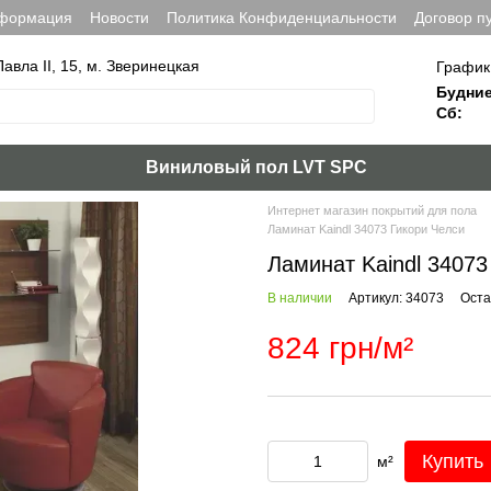
нформация
Новости
Политика Конфиденциальности
Договор п
Павла ІІ, 15, м. Зверинецкая
График
Будние
Сб:
Виниловый пол LVT SPC
Интернет магазин покрытий для пола
Ламинат Kaindl 34073 Гикори Челси
Ламинат Kaindl 34073
В наличии
Артикул: 34073
Оста
824 грн/м²
Купить
м²