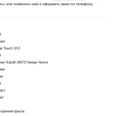
ить» или позвонить нам и оформить заказ по телефону
l
рия
al Touch 10.0
3
нат Kaindl 34073 Гикори Челси
 мм
мм
м
ласс
 м2
сторонняя фаска