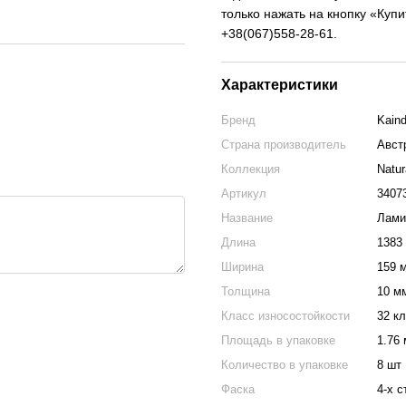
только нажать на кнопку «Куп
+38(067)558-28-61.
Характеристики
Бренд
Kaind
Страна производитель
Авст
Коллекция
Natur
Артикул
3407
Название
Лами
Длина
1383
Ширина
159 
Толщина
10 м
Класс износостойкости
32 к
Площадь в упаковке
1.76
Количество в упаковке
8 шт
Фаска
4-х 