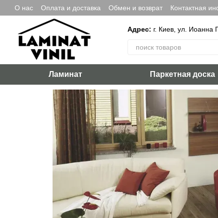
Перейти к основному контенту
О нас
Оплата и доставка
Обмен и возврат
Контактная и
Адрес:
г. Киев, ул. Иоанна 
Ламинат
Паркетная доска