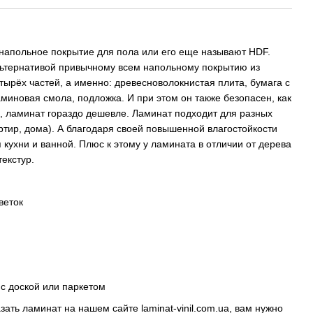
 напольное покрытие для пола или его еще называют HDF.
ьтернативой привычному всем напольному покрытию из
тырёх частей, а именно: древесноволокнистая плита, бумага с
миновая смола, подложка. И при этом он также безопасен, как
го, ламинат гораздо дешевле. Ламинат подходит для разных
тир, дома). А благодаря своей повышенной влагостойкости
 кухни и ванной. Плюс к этому у ламината в отличии от дерева
текстур.
веток
с доской или паркетом
казать ламинат на нашем сайте
laminat-vinil.com.ua
, вам нужно