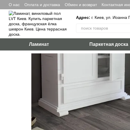
Перейти к основному контенту
О нас
Оплата и доставка
Обмен и возврат
Контактная и
Адрес:
г. Киев, ул. Иоанна 
Ламинат
Паркетная доска