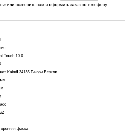
ить» или позвонить нам и оформить заказ по телефону
l
рия
al Touch 10.0
5
нат Kaindl 34135 Гикори Беркли
 мм
мм
м
ласс
 м2
сторонняя фаска