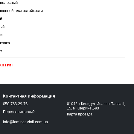
полосный
шенной влагостойкости
й
ый
ри
аковка
ет
антия
Контактная информация
050 783-29-76
01042, г.Киев, ул. Иоанна Павла ІІ,
15, м. Зверинецкая
Перезвонить вам?
Карта проезда
info@laminat-vinil.com.ua