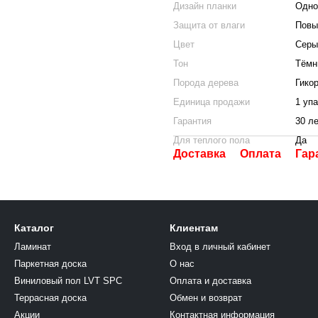
Дизайн планки
Одно
Защита от влаги
Повы
Цвет
Серы
Тон
Тёмн
Порода дерева
Гико
Единица продажи
1 уп
Гарантия
30 л
Для теплого пола
Да
Доставка
Оплата
Гар
Каталог
Клиентам
Ламинат
Вход в личный кабинет
Паркетная доска
О нас
Виниловый пол LVT SPC
Оплата и доставка
Террасная доска
Обмен и возврат
Акции
Контактная информация