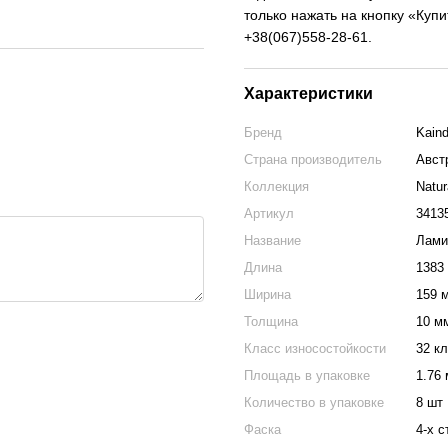
только нажать на кнопку «Куп
+38(067)558-28-61.
Характеристики
Бренд
Kaind
Страна производитель
Авст
Коллекция
Natur
Артикул
3413
Название
Лами
Длина
1383
Ширина
159 
Толщина
10 м
Класс износостойкости
32 к
Площадь в упаковке
1.76
Количество в упаковке
8 шт
Фаска
4-х 