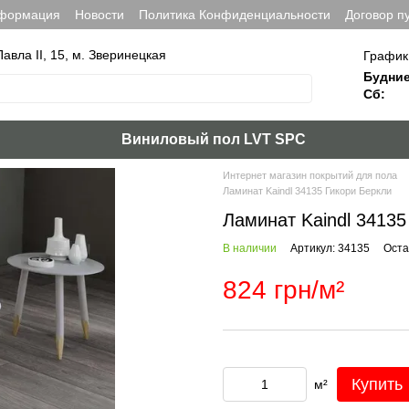
нформация
Новости
Политика Конфиденциальности
Договор п
Павла ІІ, 15, м. Зверинецкая
График
Будние
Сб:
Виниловый пол LVT SPC
Интернет магазин покрытий для пола
Ламинат Kaindl 34135 Гикори Беркли
Ламинат Kaindl 34135
В наличии
Артикул: 34135
Оста
824 грн/м²
Купить
м²