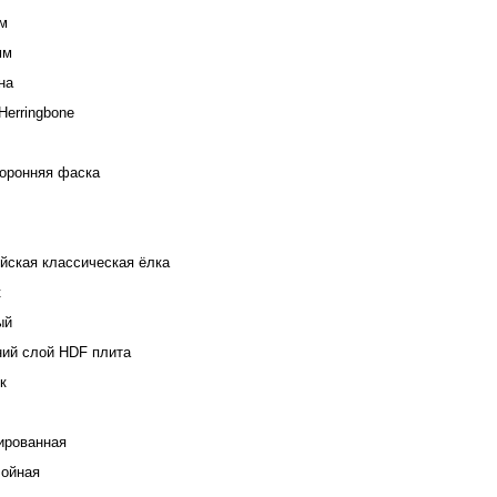
м
мм
на
Herringbone
торонняя фаска
йская классическая ёлка
к
ый
ий слой HDF плита
к
ированная
лойная