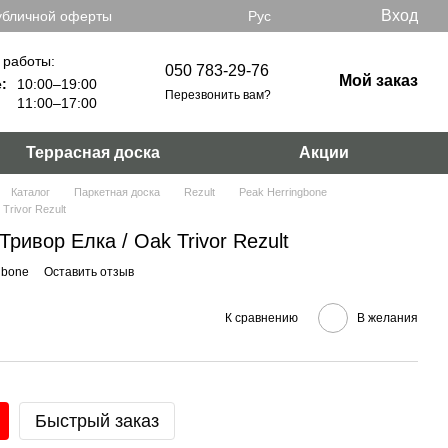
Вход
убличной оферты
Рус
 работы:
050 783-29-76
Мой заказ
:
10:00–19:00
Перезвонить вам?
11:00–17:00
Террасная доска
Акции
Каталог
Паркетная доска
Rezult
Peak Herringbone
Trivor Rezult
ривор Елка / Oak Trivor Rezult
gbone
Оставить отзыв
К сравнению
В желания
Быстрый заказ