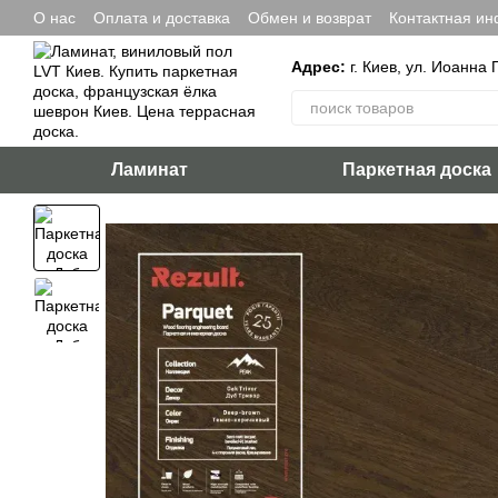
Перейти к основному контенту
О нас
Оплата и доставка
Обмен и возврат
Контактная и
Адрес:
г. Киев, ул. Иоанна 
Ламинат
Паркетная доска