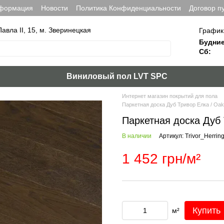
нформация
Новости
Политика Конфиденциальности
Договор п
Павла ІІ, 15, м. Зверинецкая
График
Будние
Сб:
Виниловый пол LVT SPC
Интернет магазин покрытий для пола
Паркетная доска Дуб Тривор Елка / Oak 
Паркетная доска Дуб Т
В наличии
Артикул: Trivor_Herrin
1 452 грн/м²
Купить
м²