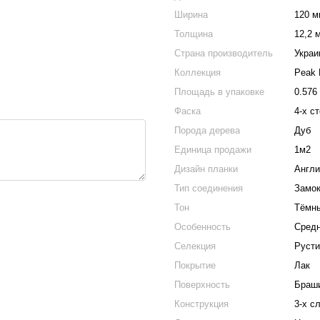
Ширина
120 м
Толщина
12,2 
Страна производитель
Украи
Коллекция
Peak 
Площадь в упаковке
0.576
Фаска
4-х с
Порода дерева
Дуб
Единица продажи
1м2
Дизайн планки
Англи
Тип соединения
Замо
Тон
Тёмн
Особенность
Средн
Селекция
Русти
Покрытие
Лак
Поверхность
Браш
Конструкция
3-х с