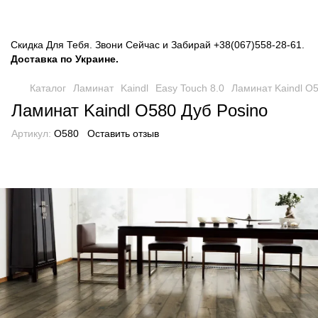
Скидка Для Тебя. Звони Сейчас и Забирай
+38(067)558-28-61
.
Доставка по Украине.
Каталог
Ламинат
Kaindl
Easy Touch 8.0
Ламинат Kaindl O5
Ламинат Kaindl O580 Дуб Posino
Артикул:
O580
Оставить отзыв