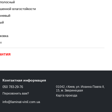
полосный
шенной влагостойкости
чневый
ый
аковка
ет
антия
Контактная информация
050 783-29-76
01042, г.Киев, ул. Иоанна Павла ІІ,
15, м. Зверинецкая
Перезвонить вам?
Карта проезда
info@laminat-vinil.com.ua