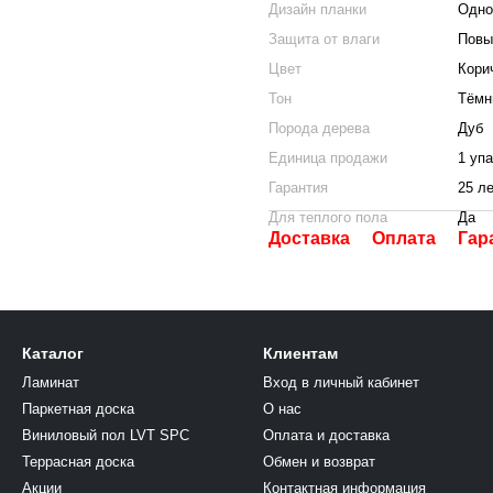
Дизайн планки
Одно
Защита от влаги
Повы
Цвет
Кори
Тон
Тёмн
Порода дерева
Дуб
Единица продажи
1 уп
Гарантия
25 л
Для теплого пола
Да
Доставка
Оплата
Гар
Каталог
Клиентам
Ламинат
Вход в личный кабинет
Паркетная доска
О нас
Виниловый пол LVT SPC
Оплата и доставка
Террасная доска
Обмен и возврат
Акции
Контактная информация