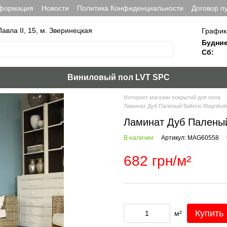
нформация
Новости
Политика Конфиденциальности
Договор п
Павла ІІ, 15, м. Зверинецкая
График
Будние
Сб:
Виниловый пол LVT SPC
Интернет магазин покрытий для пола
Ламинат Дуб Паленый Balterio Magnitud
Ламинат Дуб Паленый 
В наличии
Артикул: MAG60558
682 грн/м²
Купить
м²