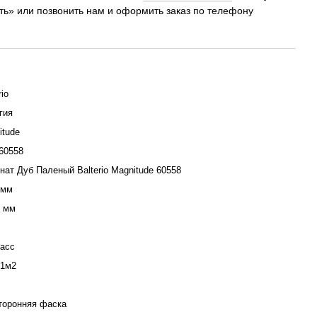
ить» или позвонить нам и оформить заказ по телефону
rio
гия
itude
60558
нат Дуб Паленый Balterio Magnitude 60558
 мм
5 мм
ласс
51м2
сторонняя фаска