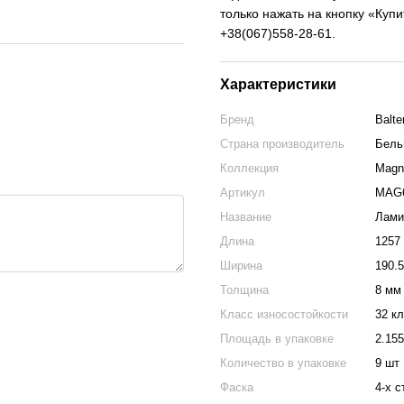
только нажать на кнопку «Куп
+38(067)558-28-61.
Характеристики
Бренд
Balte
Страна производитель
Бель
Коллекция
Magn
Артикул
MAG
Название
Лами
Длина
1257
Ширина
190.
Толщина
8 мм
Класс износостойкости
32 к
Площадь в упаковке
2.15
Количество в упаковке
9 шт
Фаска
4-х 