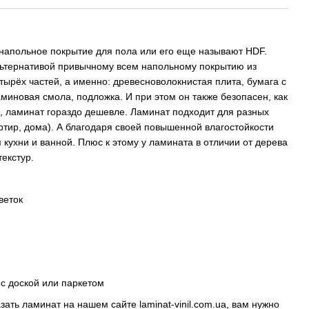
 напольное покрытие для пола или его еще называют HDF.
ьтернативой привычному всем напольному покрытию из
тырёх частей, а именно: древесноволокнистая плита, бумага с
миновая смола, подложка. И при этом он также безопасен, как
го, ламинат гораздо дешевле. Ламинат подходит для разных
тир, дома). А благодаря своей повышенной влагостойкости
 кухни и ванной. Плюс к этому у ламината в отличии от дерева
текстур.
веток
с доской или паркетом
казать ламинат на нашем сайте
laminat-vinil.com.ua
, вам нужно