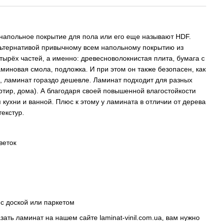
 напольное покрытие для пола или его еще называют HDF.
ьтернативой привычному всем напольному покрытию из
тырёх частей, а именно: древесноволокнистая плита, бумага с
миновая смола, подложка. И при этом он также безопасен, как
го, ламинат гораздо дешевле. Ламинат подходит для разных
тир, дома). А благодаря своей повышенной влагостойкости
 кухни и ванной. Плюс к этому у ламината в отличии от дерева
текстур.
веток
с доской или паркетом
казать ламинат на нашем сайте
laminat-vinil.com.ua
, вам нужно