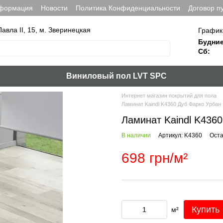
нформация
Новости
Политика Конфиденциальности
Договор п
Павла ІІ, 15, м. Зверинецкая
График
Будние
Сб:
Виниловый пол LVT SPC
Интернет магазин покрытий для пола
Ламинат Kaindl K4360 Дуб Фарко Урбан
Ламинат Kaindl K436
В наличии
Артикул: K4360
Оста
698 грн/м²
Купить
м²