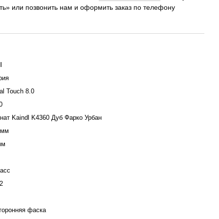
ить» или позвонить нам и оформить заказ по телефону
l
рия
al Touch 8.0
0
нат Kaindl K4360 Дуб Фарко Урбан
 мм
мм
ласс
2
сторонняя фаска