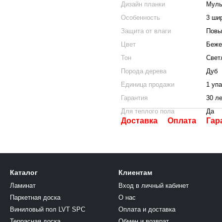
Дизайн планки
Муль
Особенность
3 ши
Защита от влаги
Повы
Цвет
Беже
Тон
Свет
Порода дерева
Дуб
Единица продажи
1 уп
Гарантия
30 л
Для теплого пола
Да
Доставка
Оплата
Гар
Каталог
Клиентам
Ламинат
Вход в личный кабинет
Паркетная доска
О нас
Виниловый пол LVT SPC
Оплата и доставка
Террасная доска
Обмен и возврат