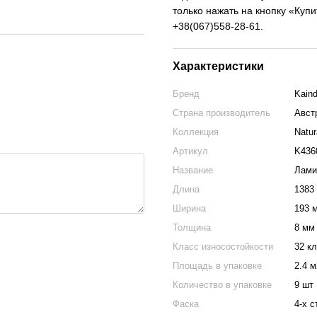
только нажать на кнопку «Куп
+38(067)558-28-61.
Характеристики
Бренд
Kaind
Страна производитель
Авст
Коллекция
Natur
Артикул
K436
Название
Лами
Длина
1383
Ширина
193 
Толщина
8 мм
Класс износостойкости
32 к
Площадь в упаковке
2.4 м
Количество в упаковке
9 шт
Фаска
4-х 