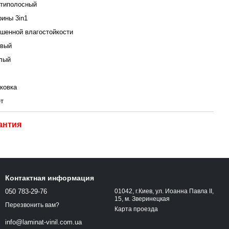
типолосный
рины 3in1
шенной влагостойкости
вый
лый
аковка
ет
антия
Контактная информация
050 783-29-76
01042, г.Киев, ул. Иоанна Павла ІІ,
15, м. Зверинецкая
Перезвонить вам?
Карта проезда
info@laminat-vinil.com.ua