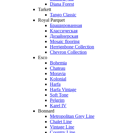
Diana Forest
Tarkett
Tango Classic
Royal Parquet
Брашированная
Классическая
Дизайнерская
Mosaic flooring
Herrignbone Collection
Chevron Collection
Esco
Bohemia
Chateau
Moravia
Kolonial
Harfa
Harfa Vintage
Soft Tone
Pelgrim
Karel IV
Bonnard
Metropolitan Grey Line
Chalet Line
Vintage Line
Country Line