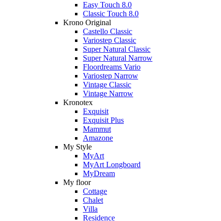
Easy Touch 8.0
Classic Touch 8.0
Krono Original
Castello Classic
Variostep Classic
Super Natural Classic
Super Natural Narrow
Floordreams Vario
Variostep Narrow
Vintage Classic
Vintage Narrow
Kronotex
Exquisit
Exquisit Plus
Mammut
Amazone
My Style
MyArt
MyArt Longboard
MyDream
My floor
Cottage
Chalet
Villa
Residence