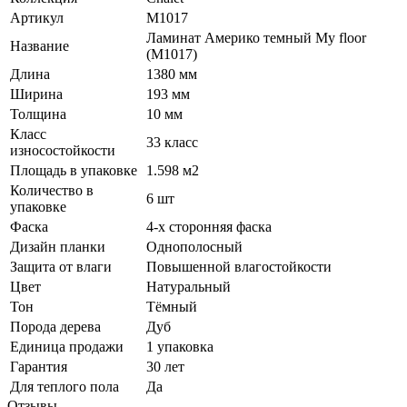
Артикул
M1017
Ламинат Америко темный My floor
Название
(M1017)
Длина
1380 мм
Ширина
193 мм
Толщина
10 мм
Класс
33 класс
износостойкости
Площадь в упаковке
1.598 м2
Количество в
6 шт
упаковке
Фаска
4-х сторонняя фаска
Дизайн планки
Однополосный
Защита от влаги
Повышенной влагостойкости
Цвет
Натуральный
Тон
Тёмный
Порода дерева
Дуб
Единица продажи
1 упаковка
Гарантия
30 лет
Для теплого пола
Да
Отзывы